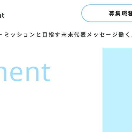
募集職
nt
ト
ミッションと目指す未来
代表メッセージ
働く
ment