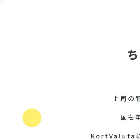
上司の
国も
KortValu