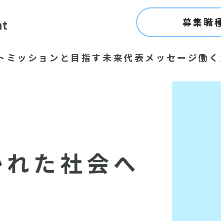
募集職
nt
ト
ミッションと目指す未来
代表メッセージ
働く
かれた社会へ