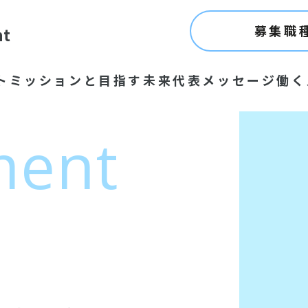
募集職
nt
ト
ミッションと目指す未来
代表メッセージ
働く
ment